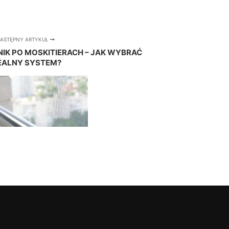
ASTĘPNY ARTYKUŁ
K PO MOSKITIERACH – JAK WYBRAĆ
EALNY SYSTEM?