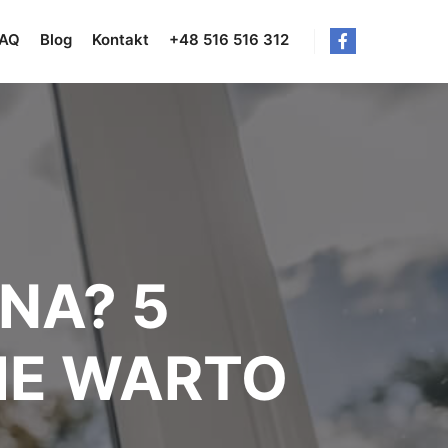
AQ
Blog
Kontakt
+48 516 516 312
NA? 5
IE WARTO