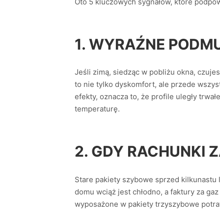
Oto 5 kluczowych sygnałów, które podpow
1. WYRAŹNE PODM
Jeśli zimą, siedząc w pobliżu okna, czuj
to nie tylko dyskomfort, ale przede wszys
efekty, oznacza to, że profile uległy trw
temperaturę.
2. GDY RACHUNKI 
Stare pakiety szybowe sprzed kilkunastu 
domu wciąż jest chłodno, a faktury za ga
wyposażone w pakiety trzyszybowe potraf