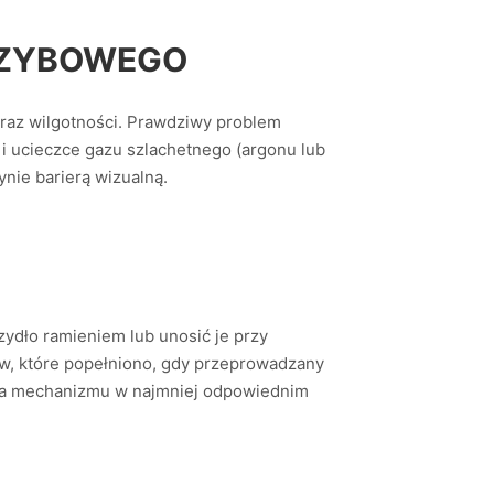
 SZYBOWEGO
oraz wilgotności. Prawdziwy problem
 i ucieczce gazu szlachetnego (argonu lub
ynie barierą wizualną.
zydło ramieniem lub unosić je przy
dów, które popełniono, gdy przeprowadzany
nia mechanizmu w najmniej odpowiednim