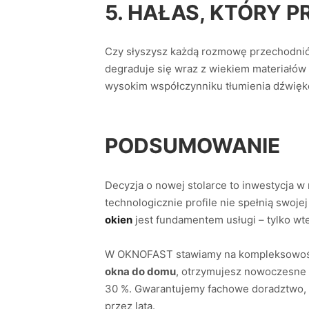
5. HAŁAS, KTÓRY 
Czy słyszysz każdą rozmowę przechodniów 
degraduje się wraz z wiekiem materiałów i
wysokim współczynniku tłumienia dźwię
PODSUMOWANIE
Decyzja o nowej stolarce to inwestycja w
technologicznie profile nie spełnią swojej
okien
jest fundamentem usługi – tylko wt
W OKNOFAST stawiamy na kompleksowość, 
okna do domu
, otrzymujesz nowoczesne i
30 %. Gwarantujemy fachowe doradztwo, p
przez lata.