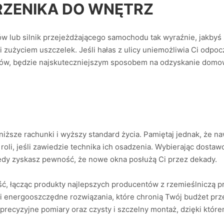
PRZENIKA DO WNĘTRZ
lub silnik przejeżdżającego samochodu tak wyraźnie, jakbyś s
 zużyciem uszczelek. Jeśli hałas z ulicy uniemożliwia Ci odpoc
ków, będzie najskuteczniejszym sposobem na odzyskanie domo
 niższe rachunki i wyższy standard życia. Pamiętaj jednak, że 
 roli, jeśli zawiedzie technika ich osadzenia. Wybierając dostaw
edy zyskasz pewność, że nowe okna posłużą Ci przez dekady.
łącząc produkty najlepszych producentów z rzemieślniczą pr
 energooszczędne rozwiązania, które chronią Twój budżet prze
recyzyjne pomiary oraz czysty i szczelny montaż, dzięki któr