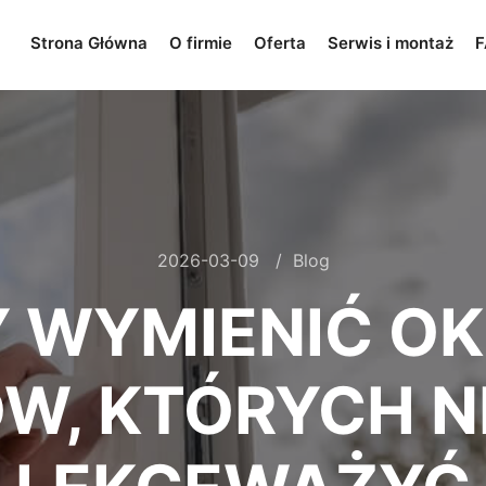
Strona Główna
O firmie
Oferta
Serwis i montaż
F
2026-03-09
Blog
Y WYMIENIĆ OK
W, KTÓRYCH N