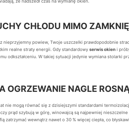
iadają, że nadszedł czas na wymianę okien.
UCHY CHŁODU MIMO ZAMKNI
esz nieprzyjemny powiew, Twoje uszczelki prawdopodobnie strac
tkim realne straty energii. Gdy standardowy
serwis okien
i prób
ałemu odkształceniu. W takiej sytuacji jedynie wymiana stolark
ZA OGRZEWANIE NAGLE ROSN
lat nie mogą równać się z dzisiejszymi standardami termoizolac
z czy prąd szybują w górę, winowajcą są najpewniej nieszczel
ią zatrzymać wewnątrz nawet o 30 % więcej ciepła, co błyskawi