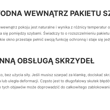
A WODNA WEWNĄTRZ PAKIETU
wewnątrz pokoju jest naturalne i wynika z różnicy temperatur 
a się pomiędzy szybami. Świadczy to o rozszczelnieniu pakietu
kie okno przestaje pełnić swoją funkcję ochronną i staje się jed
YNNĄ OBSŁUGĄ SKRZYDEŁ
, bez użycia siły. Jeśli musisz szarpać za klamkę, dociskać skr
a lub uległa deformacji. Często jest to długofalowy skutek błę
ie tych objawów może doprowadzić do całkowitego zablokowa