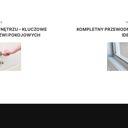
UŁ
N
NĘTRZU – KLUCZOWE
KOMPLETNY PRZEWODNI
RZWI POKOJOWYCH
ID