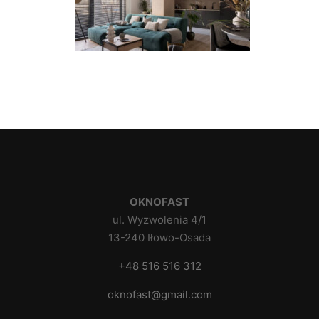
OKNOFAST
ul. Wyzwolenia 4/1
13-240 Iłowo-Osada
+48 516 516 312
oknofast@gmail.com